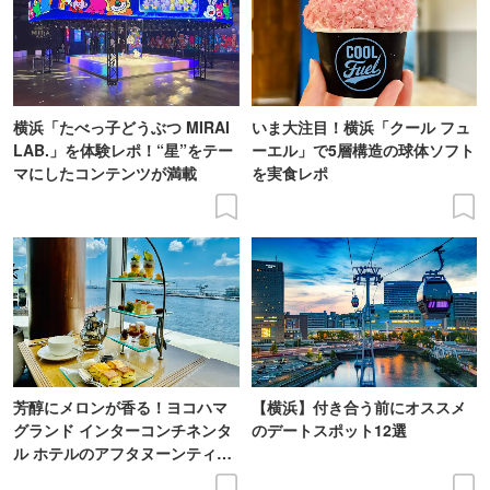
横浜「たべっ子どうぶつ MIRAI
いま大注目！横浜「クール フュ
LAB.」を体験レポ！“星”をテー
ーエル」で5層構造の球体ソフト
マにしたコンテンツが満載
を実食レポ
芳醇にメロンが香る！ヨコハマ
【横浜】付き合う前にオススメ
グランド インターコンチネンタ
のデートスポット12選
ル ホテルのアフタヌーンティー
実食レポ