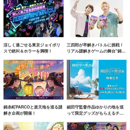
涼しく過ごせる東京ジョイポリ
三四郎が早解きバトルに挑戦！
スで絶叫＆ホラーを満喫！
リアル謎解きゲームの舞台"錦糸
町PARCO・楽天地"を巡る！
錦糸町PARCOと楽天地を巡る謎
細田守監督作品ゆかりの地を巡
解き企画が開催！
って限定グッズがもらえるチャ
ンス！