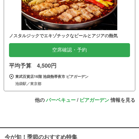
ノスタルジックでエキゾチックなビールとアジアの熱気
空席確認・予約
平均予算 4,500円
東武百貨店16階 池袋熱帯夜市 ビアガーデン
池袋駅／東京都
他の
バーベキュー
/
ビアガーデン
情報を見る
今が旬！季節のおすすめ特集