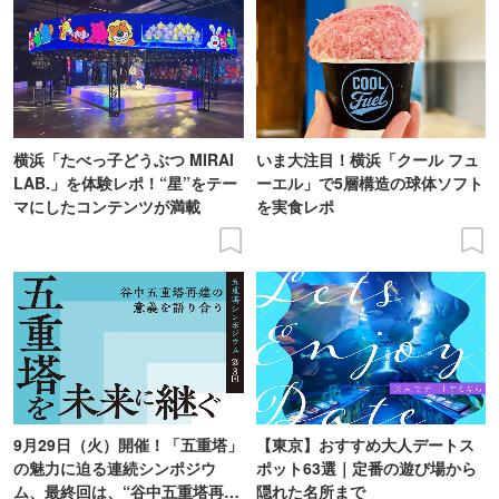
横浜「たべっ子どうぶつ MIRAI
いま大注目！横浜「クール フュ
LAB.」を体験レポ！“星”をテー
ーエル」で5層構造の球体ソフト
マにしたコンテンツが満載
を実食レポ
9月29日（火）開催！「五重塔」
【東京】おすすめ大人デートス
の魅力に迫る連続シンポジウ
ポット63選｜定番の遊び場から
ム、最終回は、“谷中五重塔再建
隠れた名所まで