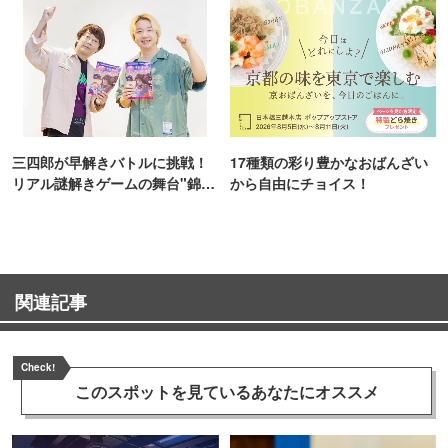
三四郎が早解きバトルに挑戦！
17種類の彩り豊かなおばんざい
リアル謎解きゲームの舞台"錦糸
から自由にチョイス！
町PARCO・楽天地"を巡る！
関連記事
Check!
このスポットを見ている
あなたにオススメ