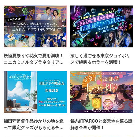
妖怪夏祭りや花火で夏を満喫！
涼しく過ごせる東京ジョイポリ
コニカミノルタプラネタリア
スで絶叫＆ホラーを満喫！
TOKYO
細田守監督作品ゆかりの地を巡
錦糸町PARCOと楽天地を巡る謎
って限定グッズがもらえるチャ
解き企画が開催！
ンス！