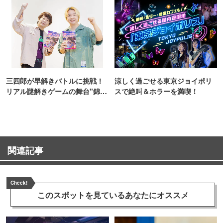
三四郎が早解きバトルに挑戦！
涼しく過ごせる東京ジョイポリ
リアル謎解きゲームの舞台"錦糸
スで絶叫＆ホラーを満喫！
町PARCO・楽天地"を巡る！
関連記事
Check!
このスポットを見ている
あなたにオススメ