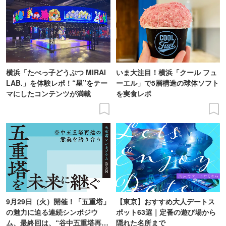
横浜「たべっ子どうぶつ MIRAI
いま大注目！横浜「クール フュ
LAB.」を体験レポ！“星”をテー
ーエル」で5層構造の球体ソフト
マにしたコンテンツが満載
を実食レポ
9月29日（火）開催！「五重塔」
【東京】おすすめ大人デートス
の魅力に迫る連続シンポジウ
ポット63選｜定番の遊び場から
ム、最終回は、“谷中五重塔再建
隠れた名所まで