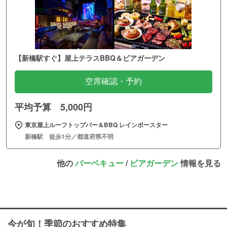
【新橋駅すぐ】屋上テラスBBQ＆ビアガーデン
空席確認・予約
平均予算 5,000円
東京屋上ルーフトップバー＆BBQ レインボースター
新橋駅 徒歩1分／都道府県不明
他の
バーベキュー
/
ビアガーデン
情報を見る
今が旬！季節のおすすめ特集