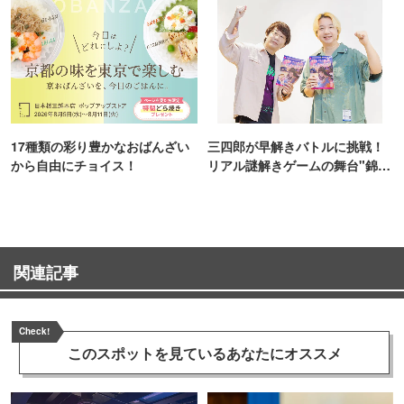
17種類の彩り豊かなおばんざい
三四郎が早解きバトルに挑戦！
から自由にチョイス！
リアル謎解きゲームの舞台"錦糸
町PARCO・楽天地"を巡る！
関連記事
Check!
このスポットを見ている
あなたにオススメ