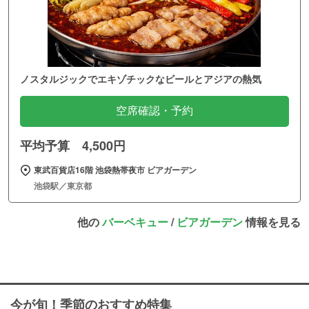
ノスタルジックでエキゾチックなビールとアジアの熱気
空席確認・予約
平均予算 4,500円
東武百貨店16階 池袋熱帯夜市 ビアガーデン
池袋駅／東京都
他の
バーベキュー
/
ビアガーデン
情報を見る
今が旬！季節のおすすめ特集