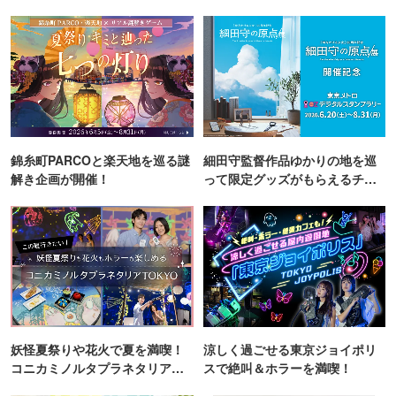
錦糸町PARCOと楽天地を巡る謎
細田守監督作品ゆかりの地を巡
解き企画が開催！
って限定グッズがもらえるチャ
ンス！
妖怪夏祭りや花火で夏を満喫！
涼しく過ごせる東京ジョイポリ
コニカミノルタプラネタリア
スで絶叫＆ホラーを満喫！
TOKYO