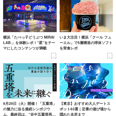
横浜「たべっ子どうぶつ MIRAI
いま大注目！横浜「クール フュ
LAB.」を体験レポ！“星”をテー
ーエル」で5層構造の球体ソフト
マにしたコンテンツが満載
を実食レポ
9月29日（火）開催！「五重塔」
【東京】おすすめ大人デートス
の魅力に迫る連続シンポジウ
ポット63選｜定番の遊び場から
ム、最終回は、“谷中五重塔再建
隠れた名所まで