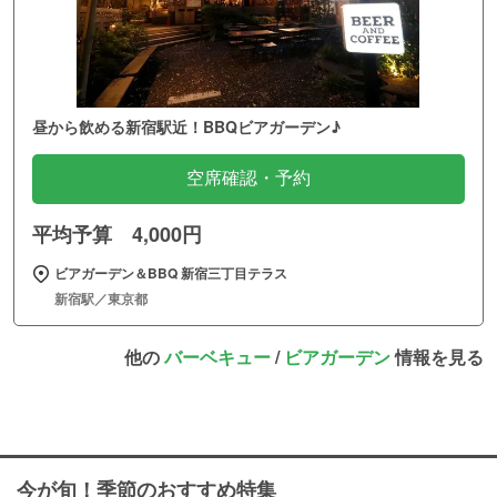
昼から飲める新宿駅近！BBQビアガーデン♪
空席確認・予約
平均予算 4,000円
ビアガーデン＆BBQ 新宿三丁目テラス
新宿駅／東京都
他の
バーベキュー
/
ビアガーデン
情報を見る
今が旬！季節のおすすめ特集