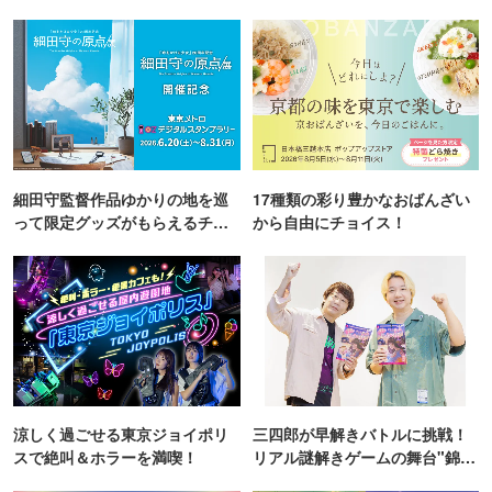
細田守監督作品ゆかりの地を巡
17種類の彩り豊かなおばんざい
って限定グッズがもらえるチャ
から自由にチョイス！
ンス！
涼しく過ごせる東京ジョイポリ
三四郎が早解きバトルに挑戦！
スで絶叫＆ホラーを満喫！
リアル謎解きゲームの舞台"錦糸
町PARCO・楽天地"を巡る！