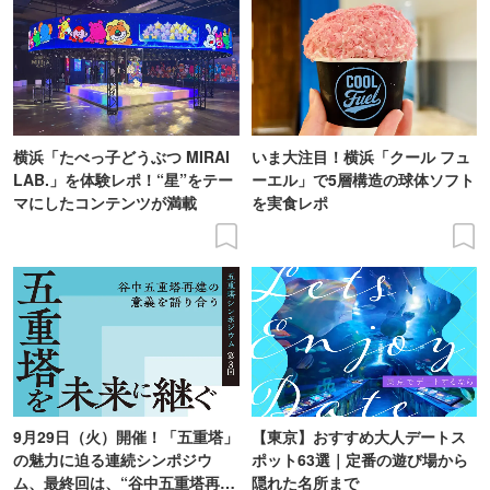
横浜「たべっ子どうぶつ MIRAI
いま大注目！横浜「クール フュ
LAB.」を体験レポ！“星”をテー
ーエル」で5層構造の球体ソフト
マにしたコンテンツが満載
を実食レポ
9月29日（火）開催！「五重塔」
【東京】おすすめ大人デートス
の魅力に迫る連続シンポジウ
ポット63選｜定番の遊び場から
ム、最終回は、“谷中五重塔再建
隠れた名所まで