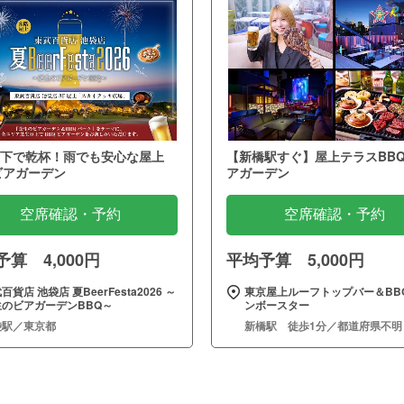
下で乾杯！雨でも安心な屋上
【新橋駅すぐ】屋上テラスBB
ビアガーデン
アガーデン
空席確認・予約
空席確認・予約
算 4,000円
平均予算 5,000円
百貨店 池袋店 夏BeerFesta2026 ～
東京屋上ルーフトップバー＆BBQ
生のビアガーデンBBQ～
ンボースター
袋駅／東京都
新橋駅 徒歩1分／都道府県不明