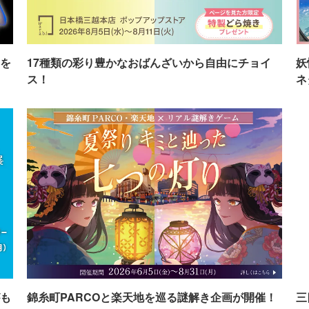
を
17種類の彩り豊かなおばんざいから自由にチョイ
妖
ス！
ネ
も
錦糸町PARCOと楽天地を巡る謎解き企画が開催！
三