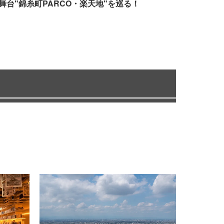
舞台"錦糸町PARCO・楽天地"を巡る！