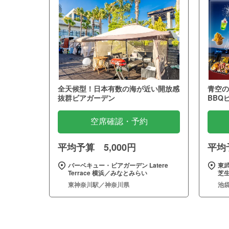
全天候型！日本有数の海が近い開放感
青空の
抜群ビアガーデン
BBQ
空席確認・予約
平均予算 5,000円
平均予
バーベキュー・ビアガーデン Latere
東武
Terrace 横浜／みなとみらい
芝
東神奈川駅／神奈川県
池