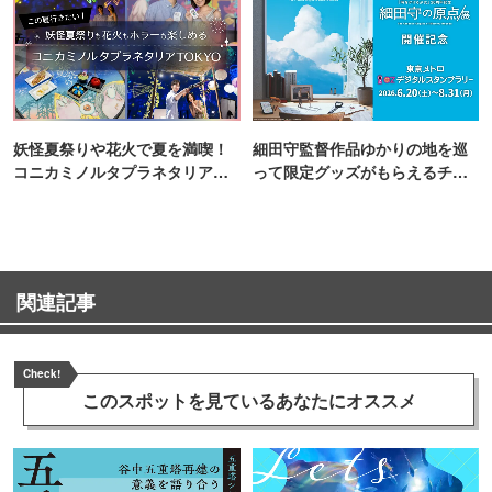
妖怪夏祭りや花火で夏を満喫！
細田守監督作品ゆかりの地を巡
コニカミノルタプラネタリア
って限定グッズがもらえるチャ
TOKYO
ンス！
関連記事
Check!
このスポットを見ている
あなたにオススメ