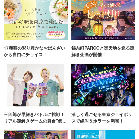
17種類の彩り豊かなおばんざい
錦糸町PARCOと楽天地を巡る謎
から自由にチョイス！
解き企画が開催！
三四郎が早解きバトルに挑戦！
涼しく過ごせる東京ジョイポリ
リアル謎解きゲームの舞台"錦糸
スで絶叫＆ホラーを満喫！
町PARCO・楽天地"を巡る！