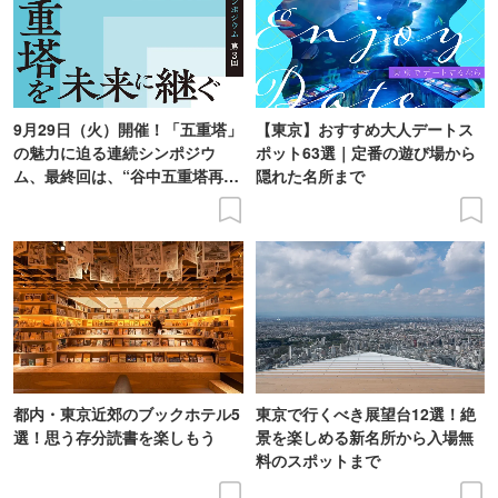
9月29日（火）開催！「五重塔」
【東京】おすすめ大人デートス
の魅力に迫る連続シンポジウ
ポット63選｜定番の遊び場から
ム、最終回は、“谷中五重塔再建
隠れた名所まで
の意義を語り合う”がテーマ
都内・東京近郊のブックホテル5
東京で行くべき展望台12選！絶
選！思う存分読書を楽しもう
景を楽しめる新名所から入場無
料のスポットまで