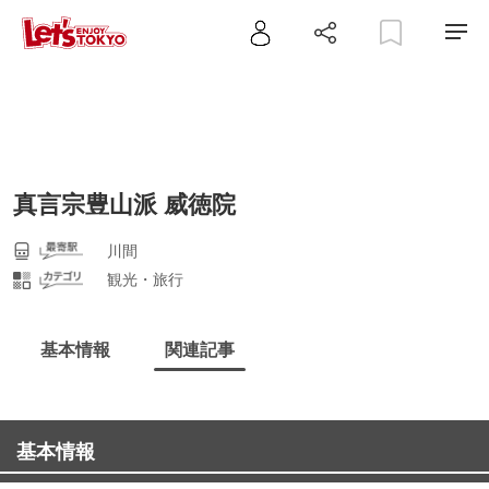
真言宗豊山派 威徳院
川間
観光・旅行
基本情報
関連記事
基本情報