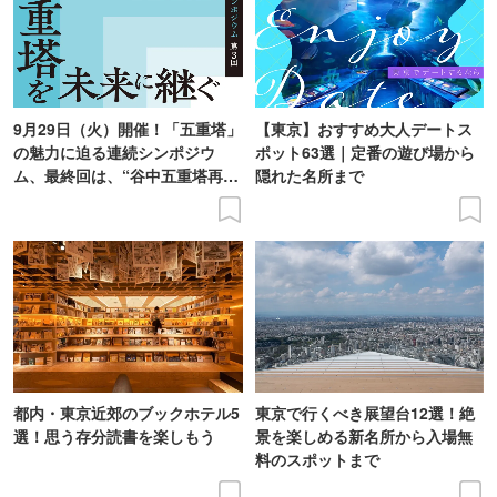
9月29日（火）開催！「五重塔」
【東京】おすすめ大人デートス
の魅力に迫る連続シンポジウ
ポット63選｜定番の遊び場から
ム、最終回は、“谷中五重塔再建
隠れた名所まで
の意義を語り合う”がテーマ
都内・東京近郊のブックホテル5
東京で行くべき展望台12選！絶
選！思う存分読書を楽しもう
景を楽しめる新名所から入場無
料のスポットまで