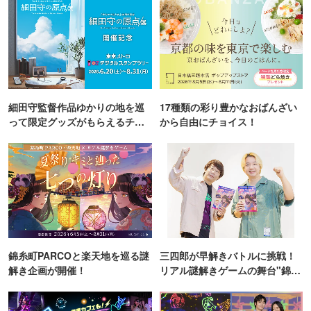
細田守監督作品ゆかりの地を巡
17種類の彩り豊かなおばんざい
って限定グッズがもらえるチャ
から自由にチョイス！
ンス！
錦糸町PARCOと楽天地を巡る謎
三四郎が早解きバトルに挑戦！
解き企画が開催！
リアル謎解きゲームの舞台"錦糸
町PARCO・楽天地"を巡る！