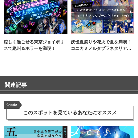
涼しく過ごせる東京ジョイポリ
妖怪夏祭りや花火で夏を満喫！
スで絶叫＆ホラーを満喫！
コニカミノルタプラネタリア
TOKYO
関連記事
Check!
このスポットを見ている
あなたにオススメ