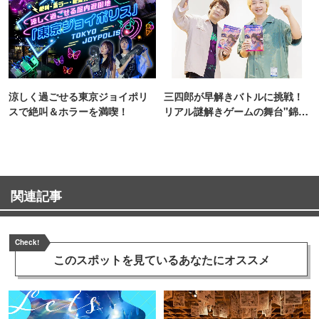
涼しく過ごせる東京ジョイポリ
三四郎が早解きバトルに挑戦！
スで絶叫＆ホラーを満喫！
リアル謎解きゲームの舞台"錦糸
町PARCO・楽天地"を巡る！
関連記事
Check!
このスポットを見ている
あなたにオススメ