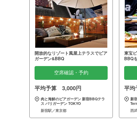
開放的なリゾート風屋上テラスでビア
東宝ビ
ガーデン&BBQ
BBQ
空席確認・予約
平均予算 3,000円
平均予
肉と海鮮のビアガーデン 新宿BBQテラ
新宿
ス バリガーデン TOKYO
Te
新宿駅／東京都
西