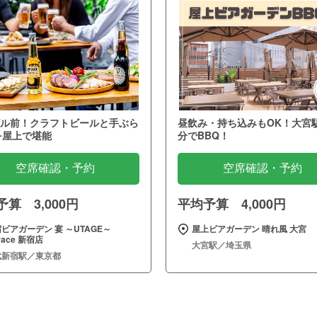
ル前！クラフトビールと手ぶら
昼飲み・持ち込みもOK！大宮
を屋上で堪能
分でBBQ！
空席確認・予約
空席確認・予約
算 3,000円
平均予算 4,000円
ビアガーデン 宴 ～UTAGE～
屋上ビアガーデン 晴れ風 大宮
rrace 新宿店
大宮駅／埼玉県
武新宿駅／東京都