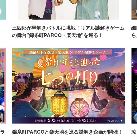
イ
三四郎が早解きバトルに挑戦！リアル謎解きゲーム
細
の舞台"錦糸町PARCO・楽天地"を巡る！
ら
ラ
錦糸町PARCOと楽天地を巡る謎解き企画が開催！
涼