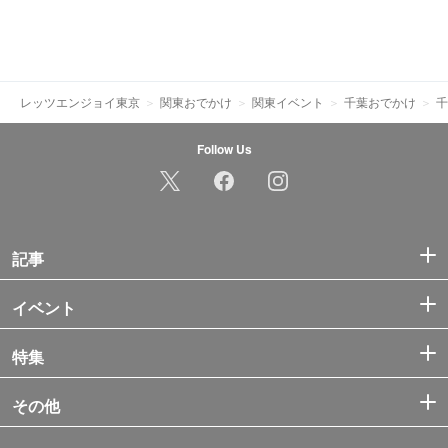
レッツエンジョイ東京
関東おでかけ
関東イベント
千葉おでかけ
千
Follow Us
記事
イベント
特集
その他