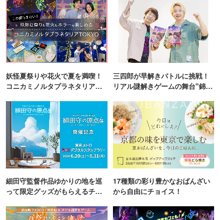
妖怪夏祭りや花火で夏を満喫！
三四郎が早解きバトルに挑戦！
コニカミノルタプラネタリア
リアル謎解きゲームの舞台"錦糸
TOKYO
町PARCO・楽天地"を巡る！
細田守監督作品ゆかりの地を巡
17種類の彩り豊かなおばんざい
って限定グッズがもらえるチャ
から自由にチョイス！
ンス！