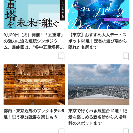
9月29日（火）開催！「五重塔」
【東京】おすすめ大人デートス
の魅力に迫る連続シンポジウ
ポット63選｜定番の遊び場から
ム、最終回は、“谷中五重塔再建
隠れた名所まで
の意義を語り合う”がテーマ
都内・東京近郊のブックホテル5
東京で行くべき展望台12選！絶
選！思う存分読書を楽しもう
景を楽しめる新名所から入場無
料のスポットまで