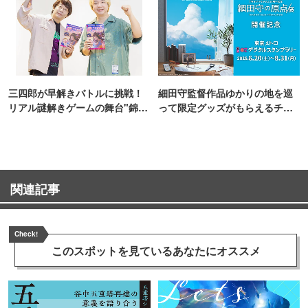
三四郎が早解きバトルに挑戦！
細田守監督作品ゆかりの地を巡
リアル謎解きゲームの舞台"錦糸
って限定グッズがもらえるチャ
町PARCO・楽天地"を巡る！
ンス！
関連記事
Check!
このスポットを見ている
あなたにオススメ