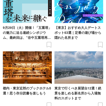
9月29日（火）開催！「五重塔」
【東京】おすすめ大人デートス
の魅力に迫る連続シンポジウ
ポット63選｜定番の遊び場から
ム、最終回は、“谷中五重塔再建
隠れた名所まで
の意義を語り合う”がテーマ
都内・東京近郊のブックホテル5
東京で行くべき展望台12選！絶
選！思う存分読書を楽しもう
景を楽しめる新名所から入場無
料のスポットまで