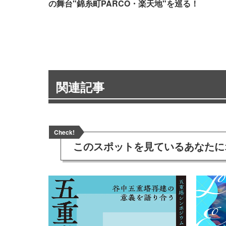
の舞台"錦糸町PARCO・楽天地"を巡る！
関連記事
Check!
このスポットを見ている
あなたに