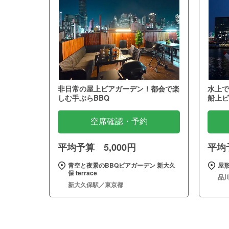
非日常の屋上ビアガーデン！都会で楽
水上で
しむ手ぶらBBQ
船上ビ
空席確認・予約
平均予算 5,000円
平均予
青空と夜景のBBQビアガーデン 新大久
屋形
保 terrace
品
新大久保駅／東京都