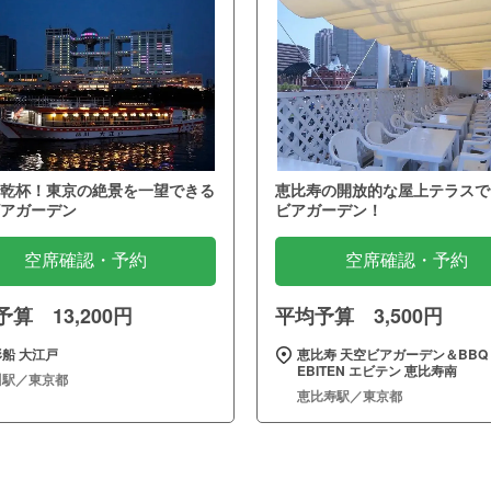
乾杯！東京の絶景を一望できる
恵比寿の開放的な屋上テラスで
アガーデン
ビアガーデン！
空席確認・予約
空席確認・予約
算 13,200円
平均予算 3,500円
船 大江戸
恵比寿 天空ビアガーデン＆BBQ
EBITEN エビテン 恵比寿南
川駅／東京都
恵比寿駅／東京都