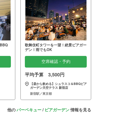
BBQ
歌舞伎町タワーを一望！絶景ビアガー
デン！雨でもOK
空席確認・予約
平均予算 3,500円
【昼から飲める】シュラスコ＆BBQビア
ガーデン天空テラス 新宿店
新宿駅／東京都
他の
バーベキュー
/
ビアガーデン
情報を見る