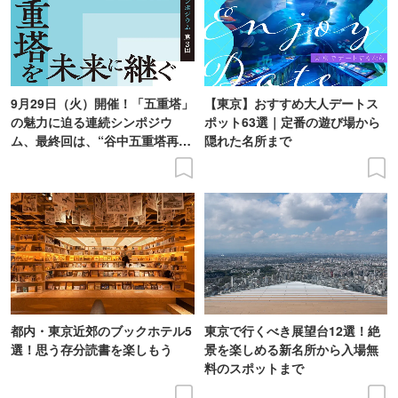
9月29日（火）開催！「五重塔」
【東京】おすすめ大人デートス
の魅力に迫る連続シンポジウ
ポット63選｜定番の遊び場から
ム、最終回は、“谷中五重塔再建
隠れた名所まで
の意義を語り合う”がテーマ
都内・東京近郊のブックホテル5
東京で行くべき展望台12選！絶
選！思う存分読書を楽しもう
景を楽しめる新名所から入場無
料のスポットまで