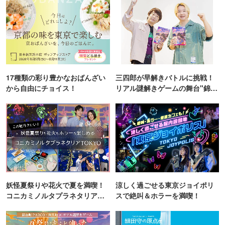
17種類の彩り豊かなおばんざい
三四郎が早解きバトルに挑戦！
から自由にチョイス！
リアル謎解きゲームの舞台"錦糸
町PARCO・楽天地"を巡る！
妖怪夏祭りや花火で夏を満喫！
涼しく過ごせる東京ジョイポリ
コニカミノルタプラネタリア
スで絶叫＆ホラーを満喫！
TOKYO