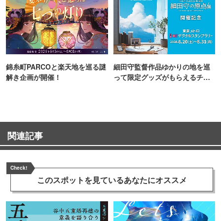
錦糸町PARCOと楽天地を巡る謎
細田守監督作品ゆかりの地を巡
解き企画が開催！
って限定グッズがもらえるチャ
ンス！
関連記事
Check!
このスポットを見ている
あなたにオススメ