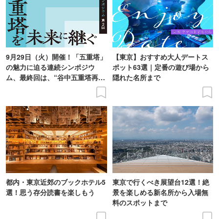
9月29日（火）開催！「五重塔」
【東京】おすすめ大人デートス
の魅力に迫る連続シンポジウ
ポット63選｜定番の遊び場から
ム、最終回は、“谷中五重塔再建
隠れた名所まで
の意義を語り合う”がテーマ
都内・東京近郊のブックホテル5
東京で行くべき展望台12選！絶
選！思う存分読書を楽しもう
景を楽しめる新名所から入場無
料のスポットまで