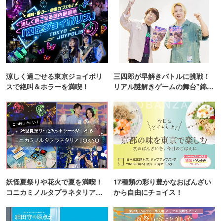
涼しく過ごせる東京ジョイポリ
三四郎が早解きバトルに挑戦！
スで絶叫＆ホラーを満喫！
リアル謎解きゲームの舞台"錦糸
町PARCO・楽天地"を巡る！
妖怪夏祭りや花火で夏を満喫！
17種類の彩り豊かなおばんざい
コニカミノルタプラネタリア
から自由にチョイス！
TOKYO