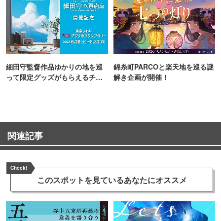
細田守監督作品ゆかりの地を巡
錦糸町PARCOと楽天地を巡る謎
って限定グッズがもらえるチャ
解き企画が開催！
ンス！
関連記事
Check!
このスポットを見ている
あなたにオススメ