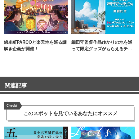
錦糸町PARCOと楽天地を巡る謎
細田守監督作品ゆかりの地を巡
解き企画が開催！
って限定グッズがもらえるチャ
ンス！
関連記事
Check!
このスポットを見ている
あなたにオススメ