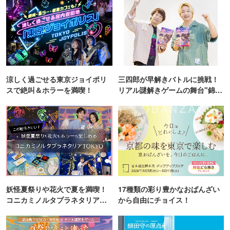
涼しく過ごせる東京ジョイポリ
三四郎が早解きバトルに挑戦！
スで絶叫＆ホラーを満喫！
リアル謎解きゲームの舞台"錦糸
町PARCO・楽天地"を巡る！
妖怪夏祭りや花火で夏を満喫！
17種類の彩り豊かなおばんざい
コニカミノルタプラネタリア
から自由にチョイス！
TOKYO