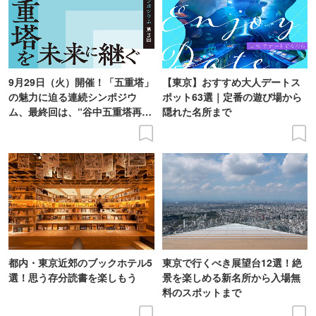
9月29日（火）開催！「五重塔」
【東京】おすすめ大人デートス
の魅力に迫る連続シンポジウ
ポット63選｜定番の遊び場から
ム、最終回は、“谷中五重塔再建
隠れた名所まで
の意義を語り合う”がテーマ
都内・東京近郊のブックホテル5
東京で行くべき展望台12選！絶
選！思う存分読書を楽しもう
景を楽しめる新名所から入場無
料のスポットまで