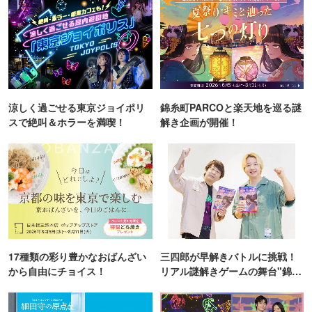
涼しく過ごせる東京ジョイポリ
錦糸町PARCOと楽天地を巡る謎
スで絶叫＆ホラーを満喫！
解き企画が開催！
17種類の彩り豊かなおばんざい
三四郎が早解きバトルに挑戦！
から自由にチョイス！
リアル謎解きゲームの舞台"錦糸
町PARCO・楽天地"を巡る！