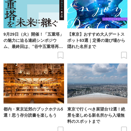
9月29日（火）開催！「五重塔」
【東京】おすすめ大人デートス
の魅力に迫る連続シンポジウ
ポット63選｜定番の遊び場から
ム、最終回は、“谷中五重塔再建
隠れた名所まで
の意義を語り合う”がテーマ
都内・東京近郊のブックホテル5
東京で行くべき展望台12選！絶
選！思う存分読書を楽しもう
景を楽しめる新名所から入場無
料のスポットまで