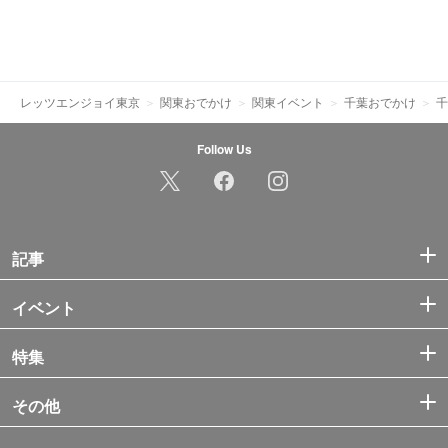
レッツエンジョイ東京
関東おでかけ
関東イベント
千葉おでかけ
千
Follow Us
記事
イベント
特集
その他