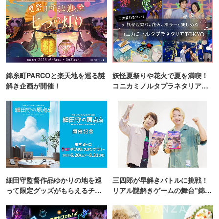
錦糸町PARCOと楽天地を巡る謎
妖怪夏祭りや花火で夏を満喫！
解き企画が開催！
コニカミノルタプラネタリア
TOKYO
細田守監督作品ゆかりの地を巡
三四郎が早解きバトルに挑戦！
って限定グッズがもらえるチャ
リアル謎解きゲームの舞台"錦糸
ンス！
町PARCO・楽天地"を巡る！