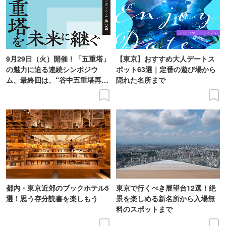
9月29日（火）開催！「五重塔」
【東京】おすすめ大人デートス
の魅力に迫る連続シンポジウ
ポット63選｜定番の遊び場から
ム、最終回は、“谷中五重塔再建
隠れた名所まで
の意義を語り合う”がテーマ
都内・東京近郊のブックホテル5
東京で行くべき展望台12選！絶
選！思う存分読書を楽しもう
景を楽しめる新名所から入場無
料のスポットまで