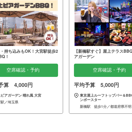
・持ち込みもOK！大宮駅徒歩2
【新橋駅すぐ】屋上テラスBB
BQ！
アガーデン
空席確認・予約
空席確認・予約
算 4,000円
平均予算 5,000円
ビアガーデン 晴れ風 大宮
東京屋上ルーフトップバー＆BBQ
ンボースター
宮駅／埼玉県
新橋駅 徒歩1分／都道府県不明