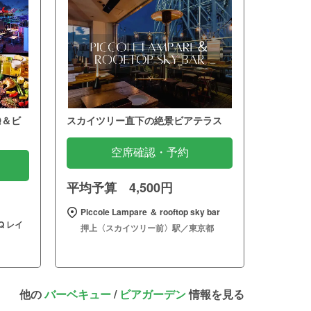
Q＆ビ
スカイツリー直下の絶景ビアテラス
空席確認・予約
平均予算 4,500円
Piccole Lampare ＆ rooftop sky bar
 レイ
押上〈スカイツリー前〉駅／東京都
他の
バーベキュー
/
ビアガーデン
情報を見る