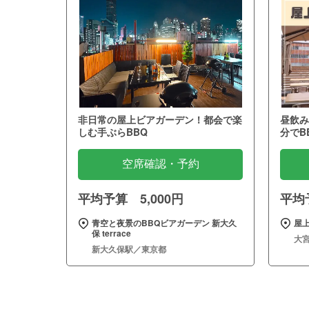
非日常の屋上ビアガーデン！都会で楽
昼飲み
しむ手ぶらBBQ
分でB
空席確認・予約
平均予算 5,000円
平均予
青空と夜景のBBQビアガーデン 新大久
屋上
保 terrace
大
新大久保駅／東京都