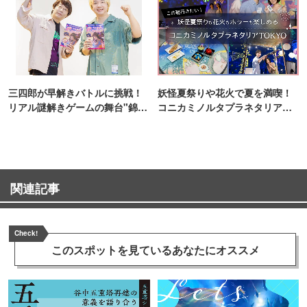
三四郎が早解きバトルに挑戦！
妖怪夏祭りや花火で夏を満喫！
リアル謎解きゲームの舞台"錦糸
コニカミノルタプラネタリア
町PARCO・楽天地"を巡る！
TOKYO
関連記事
Check!
このスポットを見ている
あなたにオススメ