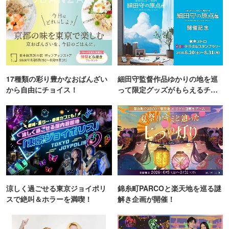
17種類の彩り豊かなおばんざい
細田守監督作品ゆかりの地を巡
から自由にチョイス！
って限定グッズがもらえるチャ
ンス！
涼しく過ごせる東京ジョイポリ
錦糸町PARCOと楽天地を巡る謎
スで絶叫＆ホラーを満喫！
解き企画が開催！