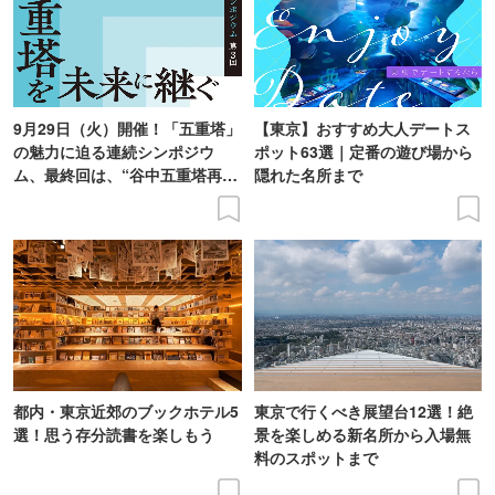
9月29日（火）開催！「五重塔」
【東京】おすすめ大人デートス
の魅力に迫る連続シンポジウ
ポット63選｜定番の遊び場から
ム、最終回は、“谷中五重塔再建
隠れた名所まで
の意義を語り合う”がテーマ
都内・東京近郊のブックホテル5
東京で行くべき展望台12選！絶
選！思う存分読書を楽しもう
景を楽しめる新名所から入場無
料のスポットまで