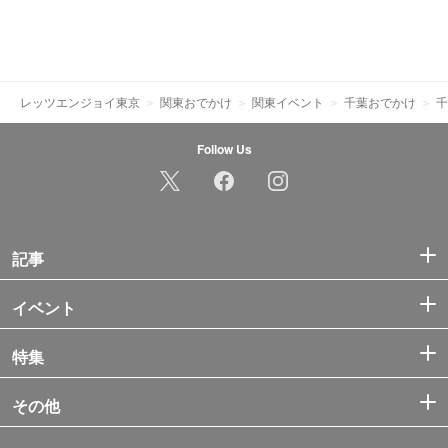
レッツエンジョイ東京
関東おでかけ
関東イベント
千葉おでかけ
千
Follow Us
記事
イベント
特集
その他