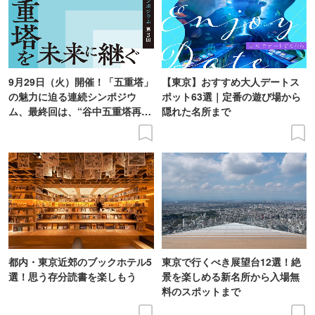
9月29日（火）開催！「五重塔」
【東京】おすすめ大人デートス
の魅力に迫る連続シンポジウ
ポット63選｜定番の遊び場から
ム、最終回は、“谷中五重塔再建
隠れた名所まで
の意義を語り合う”がテーマ
都内・東京近郊のブックホテル5
東京で行くべき展望台12選！絶
選！思う存分読書を楽しもう
景を楽しめる新名所から入場無
料のスポットまで