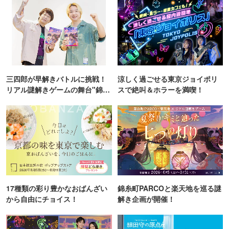
三四郎が早解きバトルに挑戦！
涼しく過ごせる東京ジョイポリ
リアル謎解きゲームの舞台"錦糸
スで絶叫＆ホラーを満喫！
町PARCO・楽天地"を巡る！
17種類の彩り豊かなおばんざい
錦糸町PARCOと楽天地を巡る謎
から自由にチョイス！
解き企画が開催！