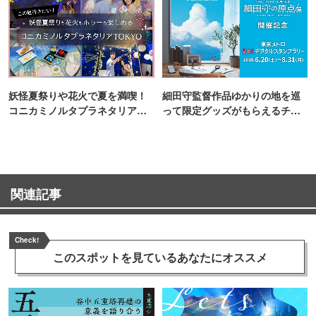
妖怪夏祭りや花火で夏を満喫！
細田守監督作品ゆかりの地を巡
コニカミノルタプラネタリア
って限定グッズがもらえるチャ
TOKYO
ンス！
関連記事
Check!
このスポットを見ている
あなたにオススメ