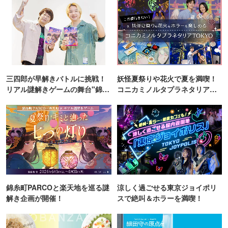
三四郎が早解きバトルに挑戦！
妖怪夏祭りや花火で夏を満喫！
リアル謎解きゲームの舞台"錦糸
コニカミノルタプラネタリア
町PARCO・楽天地"を巡る！
TOKYO
錦糸町PARCOと楽天地を巡る謎
涼しく過ごせる東京ジョイポリ
解き企画が開催！
スで絶叫＆ホラーを満喫！