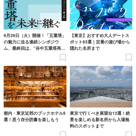
9月29日（火）開催！「五重塔」
【東京】おすすめ大人デートス
の魅力に迫る連続シンポジウ
ポット63選｜定番の遊び場から
ム、最終回は、“谷中五重塔再建
隠れた名所まで
の意義を語り合う”がテーマ
都内・東京近郊のブックホテル5
東京で行くべき展望台12選！絶
選！思う存分読書を楽しもう
景を楽しめる新名所から入場無
料のスポットまで