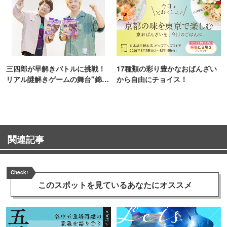
三四郎が早解きバトルに挑戦！
17種類の彩り豊かなおばんざい
リアル謎解きゲームの舞台"錦糸
から自由にチョイス！
町PARCO・楽天地"を巡る！
関連記事
Check!
このスポットを見ている
あなたにオススメ