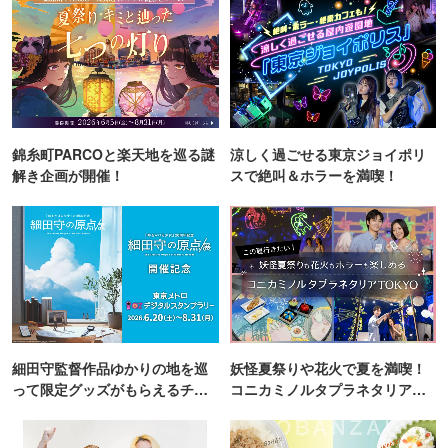
錦糸町PARCOと楽天地を巡る謎
涼しく過ごせる東京ジョイポリ
解き企画が開催！
スで絶叫＆ホラーを満喫！
細田守監督作品ゆかりの地を巡
妖怪夏祭りや花火で夏を満喫！
って限定グッズがもらえるチャ
コニカミノルタプラネタリア
ンス！
TOKYO