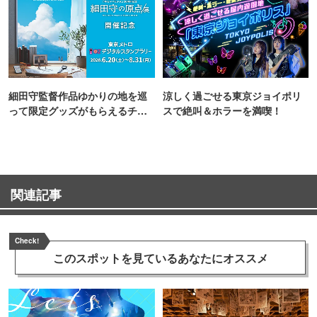
細田守監督作品ゆかりの地を巡
涼しく過ごせる東京ジョイポリ
って限定グッズがもらえるチャ
スで絶叫＆ホラーを満喫！
ンス！
関連記事
Check!
このスポットを見ている
あなたにオススメ