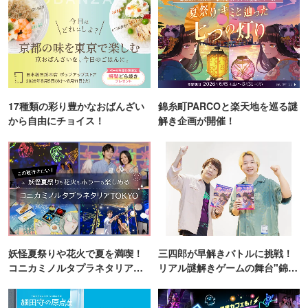
17種類の彩り豊かなおばんざい
錦糸町PARCOと楽天地を巡る謎
から自由にチョイス！
解き企画が開催！
妖怪夏祭りや花火で夏を満喫！
三四郎が早解きバトルに挑戦！
コニカミノルタプラネタリア
リアル謎解きゲームの舞台"錦糸
TOKYO
町PARCO・楽天地"を巡る！