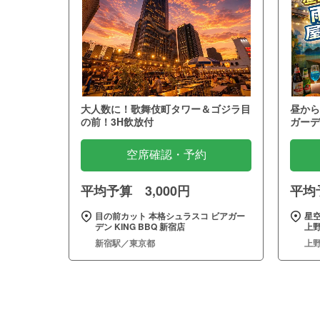
大人数に！歌舞伎町タワー＆ゴジラ目
昼から
の前！3H飲放付
ガーデ
空席確認・予約
平均予算 3,000円
平均予
目の前カット 本格シュラスコ ビアガー
星
デン KING BBQ 新宿店
上野
新宿駅／東京都
上