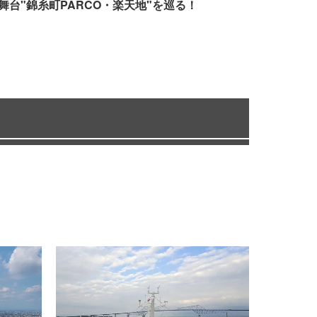
舞台"錦糸町PARCO・楽天地"を巡る！