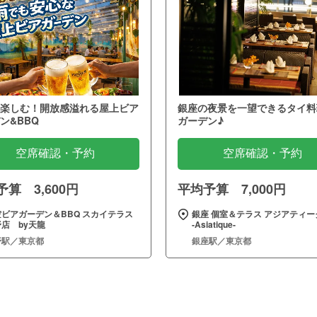
楽しむ！開放感溢れる屋上ビア
銀座の夜景を一望できるタイ料
ン&BBQ
ガーデン♪
空席確認・予約
空席確認・予約
算 3,600円
平均予算 7,000円
空ビアガーデン＆BBQ スカイテラス
銀座 個室＆テラス アジアティー
店 by天龍
‐Asiatique‐
野駅／東京都
銀座駅／東京都