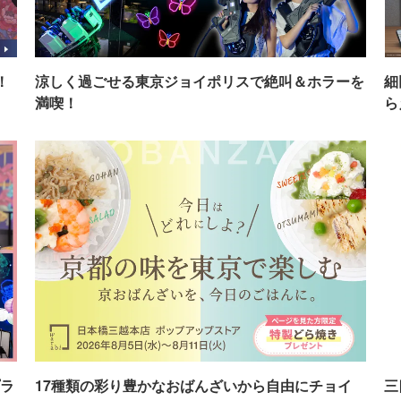
！
涼しく過ごせる東京ジョイポリスで絶叫＆ホラーを
細
満喫！
ら
ラ
17種類の彩り豊かなおばんざいから自由にチョイ
三