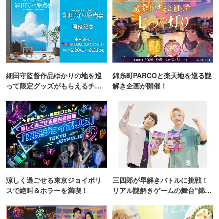
細田守監督作品ゆかりの地を巡
錦糸町PARCOと楽天地を巡る謎
って限定グッズがもらえるチャ
解き企画が開催！
ンス！
涼しく過ごせる東京ジョイポリ
三四郎が早解きバトルに挑戦！
スで絶叫＆ホラーを満喫！
リアル謎解きゲームの舞台"錦糸
町PARCO・楽天地"を巡る！