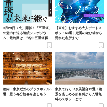
9月29日（火）開催！「五重塔」
【東京】おすすめ大人デートス
の魅力に迫る連続シンポジウ
ポット63選｜定番の遊び場から
ム、最終回は、“谷中五重塔再建
隠れた名所まで
の意義を語り合う”がテーマ
都内・東京近郊のブックホテル5
東京で行くべき展望台12選！絶
選！思う存分読書を楽しもう
景を楽しめる新名所から入場無
料のスポットまで