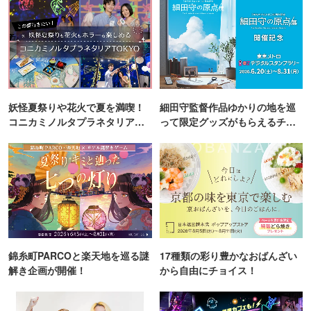
妖怪夏祭りや花火で夏を満喫！
細田守監督作品ゆかりの地を巡
コニカミノルタプラネタリア
って限定グッズがもらえるチャ
TOKYO
ンス！
錦糸町PARCOと楽天地を巡る謎
17種類の彩り豊かなおばんざい
解き企画が開催！
から自由にチョイス！