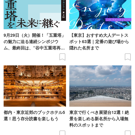
9月29日（火）開催！「五重塔」
【東京】おすすめ大人デートス
の魅力に迫る連続シンポジウ
ポット63選｜定番の遊び場から
ム、最終回は、“谷中五重塔再建
隠れた名所まで
の意義を語り合う”がテーマ
都内・東京近郊のブックホテル5
東京で行くべき展望台12選！絶
選！思う存分読書を楽しもう
景を楽しめる新名所から入場無
料のスポットまで