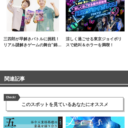
三四郎が早解きバトルに挑戦！
涼しく過ごせる東京ジョイポリ
リアル謎解きゲームの舞台"錦糸
スで絶叫＆ホラーを満喫！
町PARCO・楽天地"を巡る！
関連記事
Check!
このスポットを見ている
あなたにオススメ