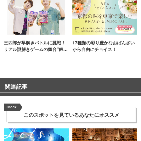
三四郎が早解きバトルに挑戦！
17種類の彩り豊かなおばんざい
リアル謎解きゲームの舞台"錦糸
から自由にチョイス！
町PARCO・楽天地"を巡る！
関連記事
Check!
このスポットを見ている
あなたにオススメ