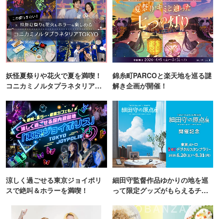
妖怪夏祭りや花火で夏を満喫！
錦糸町PARCOと楽天地を巡る謎
コニカミノルタプラネタリア
解き企画が開催！
TOKYO
涼しく過ごせる東京ジョイポリ
細田守監督作品ゆかりの地を巡
スで絶叫＆ホラーを満喫！
って限定グッズがもらえるチャ
ンス！