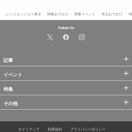
レッツエンジョイ東京
関東おでかけ
関東イベント
埼玉おでかけ
埼
Follow Us
記事
イベント
特集
その他
サイトマップ
利用規約
プライバシーポリシー