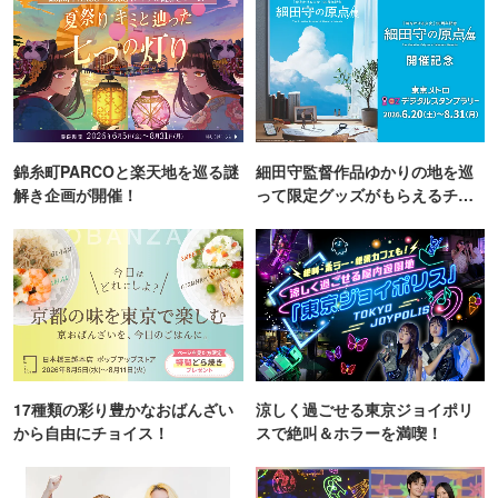
錦糸町PARCOと楽天地を巡る謎
細田守監督作品ゆかりの地を巡
解き企画が開催！
って限定グッズがもらえるチャ
ンス！
17種類の彩り豊かなおばんざい
涼しく過ごせる東京ジョイポリ
から自由にチョイス！
スで絶叫＆ホラーを満喫！