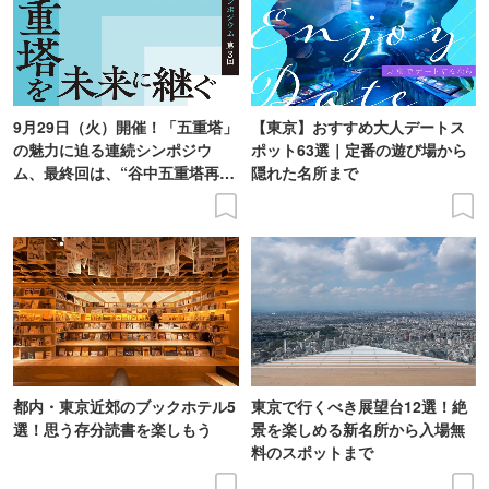
9月29日（火）開催！「五重塔」
【東京】おすすめ大人デートス
の魅力に迫る連続シンポジウ
ポット63選｜定番の遊び場から
ム、最終回は、“谷中五重塔再建
隠れた名所まで
の意義を語り合う”がテーマ
都内・東京近郊のブックホテル5
東京で行くべき展望台12選！絶
選！思う存分読書を楽しもう
景を楽しめる新名所から入場無
料のスポットまで