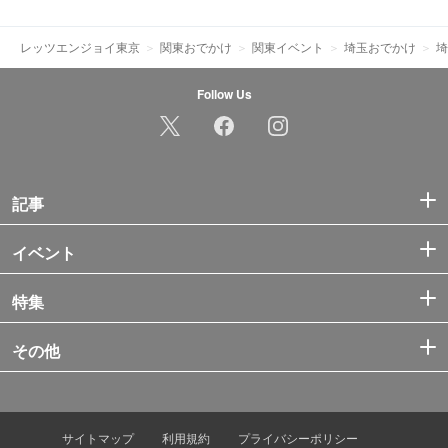
レッツエンジョイ東京
関東おでかけ
関東イベント
埼玉おでかけ
埼
Follow Us
記事
イベント
特集
その他
サイトマップ
利用規約
プライバシーポリシー