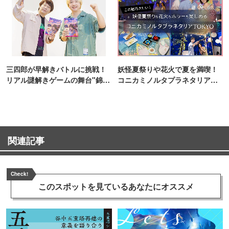
三四郎が早解きバトルに挑戦！
妖怪夏祭りや花火で夏を満喫！
リアル謎解きゲームの舞台"錦糸
コニカミノルタプラネタリア
町PARCO・楽天地"を巡る！
TOKYO
関連記事
Check!
このスポットを見ている
あなたにオススメ