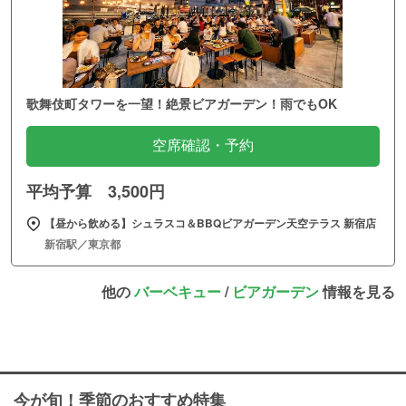
歌舞伎町タワーを一望！絶景ビアガーデン！雨でもOK
空席確認・予約
平均予算 3,500円
【昼から飲める】シュラスコ＆BBQビアガーデン天空テラス 新宿店
新宿駅／東京都
他の
バーベキュー
/
ビアガーデン
情報を見る
今が旬！季節のおすすめ特集