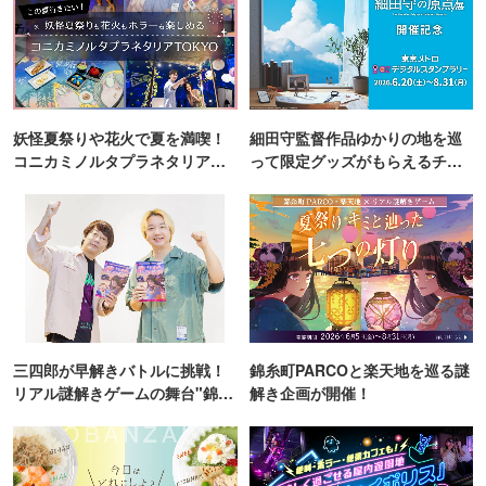
妖怪夏祭りや花火で夏を満喫！
細田守監督作品ゆかりの地を巡
コニカミノルタプラネタリア
って限定グッズがもらえるチャ
TOKYO
ンス！
三四郎が早解きバトルに挑戦！
錦糸町PARCOと楽天地を巡る謎
リアル謎解きゲームの舞台"錦糸
解き企画が開催！
町PARCO・楽天地"を巡る！