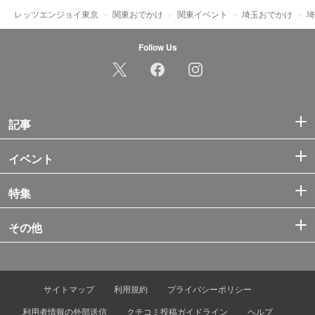
レッツエンジョイ東京
関東おでかけ
関東イベント
埼玉おでかけ
埼
Follow Us
記事
イベント
特集
その他
サイトマップ
利用規約
プライバシーポリシー
利用者情報の外部送信
クチコミ投稿ガイドライン
ヘルプ