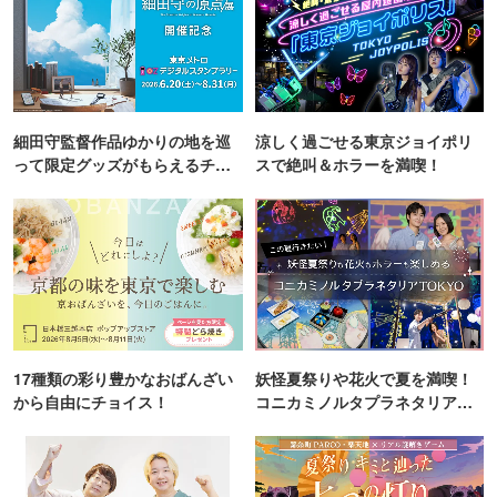
細田守監督作品ゆかりの地を巡
涼しく過ごせる東京ジョイポリ
って限定グッズがもらえるチャ
スで絶叫＆ホラーを満喫！
ンス！
17種類の彩り豊かなおばんざい
妖怪夏祭りや花火で夏を満喫！
から自由にチョイス！
コニカミノルタプラネタリア
TOKYO