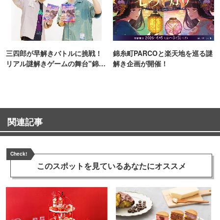
三四郎が早解きバトルに挑戦！
錦糸町PARCOと楽天地を巡る謎
リアル謎解きゲームの舞台"錦糸
解き企画が開催！
町PARCO・楽天地"を巡る！
関連記事
Check!
このスポットを見ている
あなたにオススメ