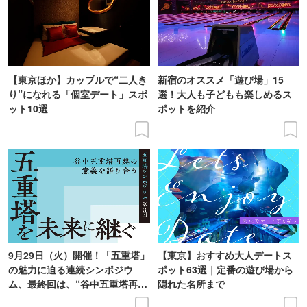
【東京ほか】カップルで“二人き
新宿のオススメ「遊び場」15
り”になれる「個室デート」スポ
選！大人も子どもも楽しめるス
ット10選
ポットを紹介
9月29日（火）開催！「五重塔」
【東京】おすすめ大人デートス
の魅力に迫る連続シンポジウ
ポット63選｜定番の遊び場から
ム、最終回は、“谷中五重塔再建
隠れた名所まで
の意義を語り合う”がテーマ