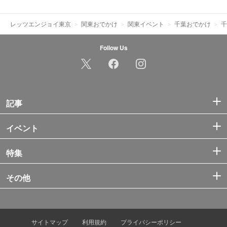
レッツエンジョイ東京
関東おでかけ
関東イベント
千葉おでかけ
千
Follow Us
記事
イベント
特集
その他
サイトマップ
利用規約
プライバシーポリシー