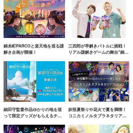
錦糸町PARCOと楽天地を巡る謎
三四郎が早解きバトルに挑戦！
解き企画が開催！
リアル謎解きゲームの舞台"錦糸
町PARCO・楽天地"を巡る！
細田守監督作品ゆかりの地を巡
妖怪夏祭りや花火で夏を満喫！
って限定グッズがもらえるチャ
コニカミノルタプラネタリア
ンス！
TOKYO