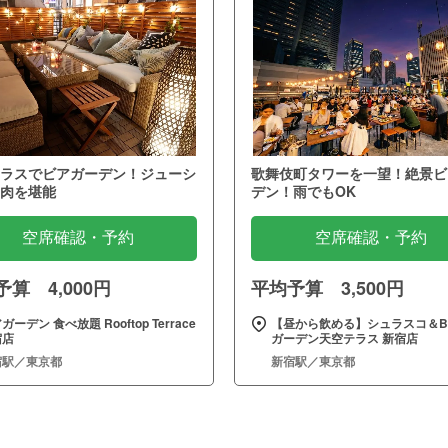
ラスでビアガーデン！ジューシ
歌舞伎町タワーを一望！絶景ビ
肉を堪能
デン！雨でもOK
空席確認・予約
空席確認・予約
算 4,000円
平均予算 3,500円
ガーデン 食べ放題 Rooftop Terrace
【昼から飲める】シュラスコ＆B
宿店
ガーデン天空テラス 新宿店
宿駅／東京都
新宿駅／東京都