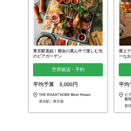
東京駅直結！都会の真ん中で楽しむ光
屋上テ
のビアガーデン
ーなお
空席確認・予約
平均予算 5,000円
平均予
THE ROAST KOBE Meat House
ビア
新
東京駅／東京都
新