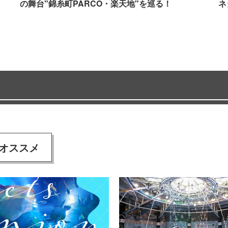
の舞台"錦糸町PARCO・楽天地"を巡る！
ネ
オススメ