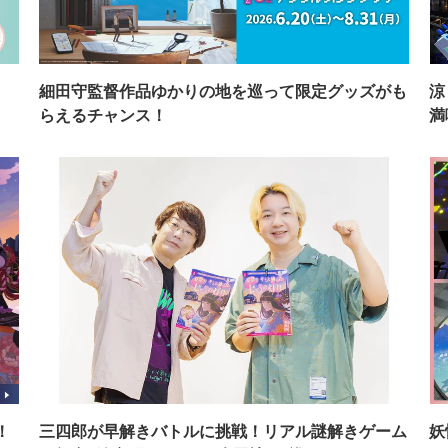
イ
細田守監督作品ゆかりの地を巡って限定グッズがも
涼
らえるチャンス！
満
！
三四郎が早解きバトルに挑戦！リアル謎解きゲーム
妖