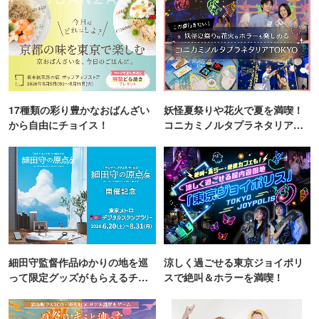
17種類の彩り豊かなおばんざい
妖怪夏祭りや花火で夏を満喫！
から自由にチョイス！
コニカミノルタプラネタリア
TOKYO
細田守監督作品ゆかりの地を巡
涼しく過ごせる東京ジョイポリ
って限定グッズがもらえるチャ
スで絶叫＆ホラーを満喫！
ンス！