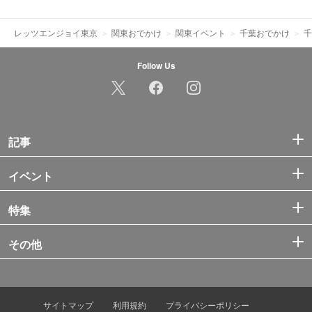
レッツエンジョイ東京
関東おでかけ
関東イベント
千葉おでかけ
千
Follow Us
記事
イベント
特集
その他
サイトマップ
利用規約
プライバシーポリシー