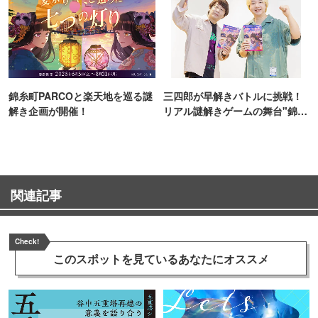
錦糸町PARCOと楽天地を巡る謎
三四郎が早解きバトルに挑戦！
解き企画が開催！
リアル謎解きゲームの舞台"錦糸
町PARCO・楽天地"を巡る！
関連記事
Check!
このスポットを見ている
あなたにオススメ