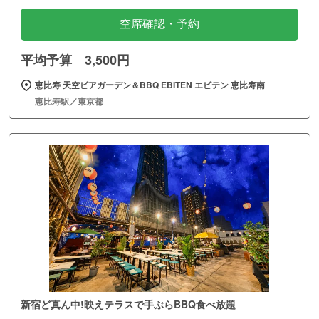
空席確認・予約
平均予算 3,500円
恵比寿 天空ビアガーデン＆BBQ EBITEN エビテン 恵比寿南
恵比寿駅／東京都
新宿ど真ん中!映えテラスで手ぶらBBQ食べ放題