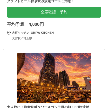
クラフトビール付き飲み放題コースご用意！
空席確認・予約
平均予算 4,000円
大宮キッチン ‐OMIYA KITCHEN‐
大宮駅／埼玉県
大人数に！歌舞伎町タワー＆ゴジラ目の前！3H飲放付