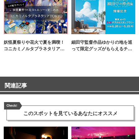
妖怪夏祭りや花火で夏を満喫！
細田守監督作品ゆかりの地を巡
コニカミノルタプラネタリア
って限定グッズがもらえるチャ
TOKYO
ンス！
関連記事
Check!
このスポットを見ている
あなたにオススメ