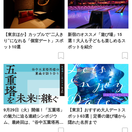
【東京ほか】カップルで“二人き
新宿のオススメ「遊び場」15
り”になれる「個室デート」スポ
選！大人も子どもも楽しめるス
ット10選
ポットを紹介
9月29日（火）開催！「五重塔」
【東京】おすすめ大人デートス
の魅力に迫る連続シンポジウ
ポット63選｜定番の遊び場から
ム、最終回は、“谷中五重塔再建
隠れた名所まで
の意義を語り合う”がテーマ