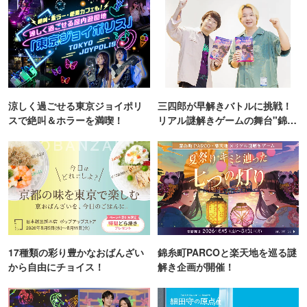
涼しく過ごせる東京ジョイポリ
三四郎が早解きバトルに挑戦！
スで絶叫＆ホラーを満喫！
リアル謎解きゲームの舞台"錦糸
町PARCO・楽天地"を巡る！
17種類の彩り豊かなおばんざい
錦糸町PARCOと楽天地を巡る謎
から自由にチョイス！
解き企画が開催！