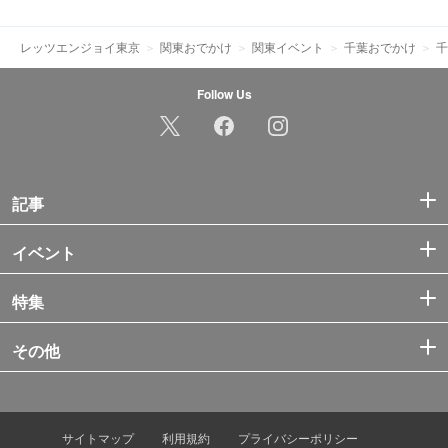
レッツエンジョイ東京
関東おでかけ
関東イベント
千葉おでかけ
千
Follow Us
記事
イベント
特集
その他
サイトマップ
利用規約
プライバシーポリシー