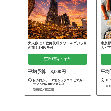
大人数に！歌舞伎町タワー＆ゴジラ目
東京駅
の前！3H飲放付
のビア
空席確認・予約
平均予算 3,000円
平均予
目の前カット 本格シュラスコ ビアガー
THE
デン KING BBQ 新宿店
東
新宿駅／東京都