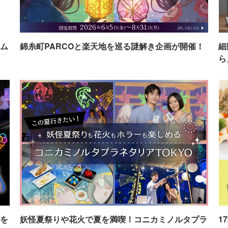
ム
錦糸町PARCOと楽天地を巡る謎解き企画が開催！
細
ら
を
妖怪夏祭りや花火で夏を満喫！コニカミノルタプラ
1