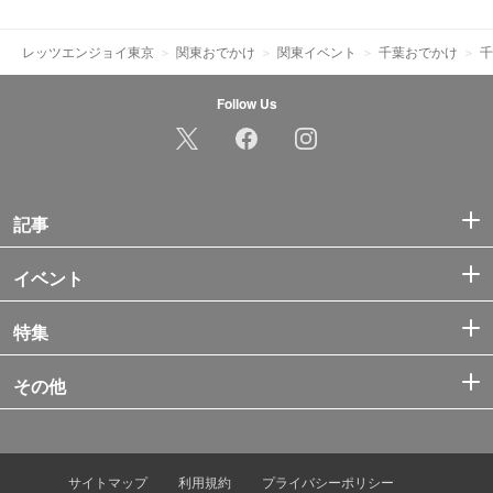
レッツエンジョイ東京
関東おでかけ
関東イベント
千葉おでかけ
千
Follow Us
記事
イベント
特集
その他
サイトマップ
利用規約
プライバシーポリシー