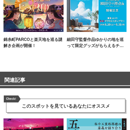
錦糸町PARCOと楽天地を巡る謎
細田守監督作品ゆかりの地を巡
解き企画が開催！
って限定グッズがもらえるチャ
ンス！
関連記事
Check!
このスポットを見ている
あなたにオススメ