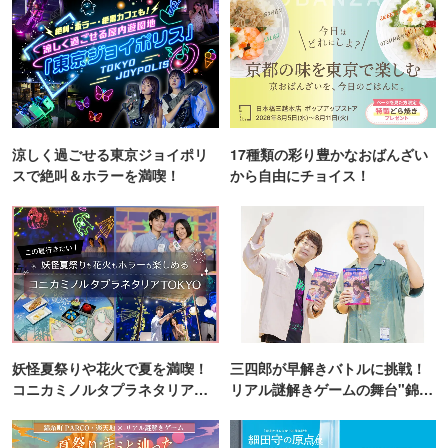
涼しく過ごせる東京ジョイポリ
17種類の彩り豊かなおばんざい
スで絶叫＆ホラーを満喫！
から自由にチョイス！
妖怪夏祭りや花火で夏を満喫！
三四郎が早解きバトルに挑戦！
コニカミノルタプラネタリア
リアル謎解きゲームの舞台"錦糸
TOKYO
町PARCO・楽天地"を巡る！