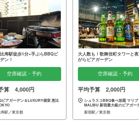
比寿駅徒歩1分×手ぶらBBQビ
大人数も！歌舞伎町タワーと夜
デン！
がらビアガーデン
空席確認・予約
空席確認・予約
算 4,000円
平均予算 2,000円
Qビアガーデン＆LUXURY個室 恵比
シュラスコBBQ食べ放題 マリブ
OKYO
MALIBU 新宿最大級のビアガー
比寿駅／東京都
新宿駅／東京都