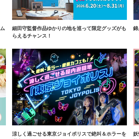
ム
細田守監督作品ゆかりの地を巡って限定グッズがも
錦
らえるチャンス！
イ
涼しく過ごせる東京ジョイポリスで絶叫＆ホラーを
妖