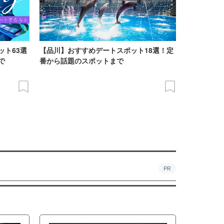
ット63選
【品川】おすすめデートスポット18選！定
で
番から話題のスポットまで
PR