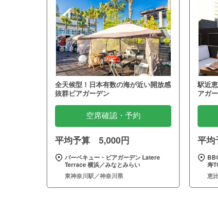
全天候型！日本有数の海が近い開放感
駅近恵
抜群ビアガーデン
アガー
空席確認・予約
平均予算 5,000円
平均予
バーベキュー・ビアガーデン Latere
BB
Terrace 横浜／みなとみらい
寿T
東神奈川駅／神奈川県
恵