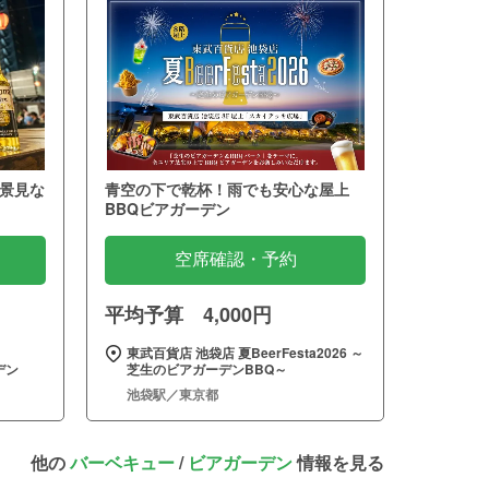
景見な
青空の下で乾杯！雨でも安心な屋上
BBQビアガーデン
空席確認・予約
平均予算 4,000円
東武百貨店 池袋店 夏BeerFesta2026 ～
デン
芝生のビアガーデンBBQ～
池袋駅／東京都
他の
バーベキュー
/
ビアガーデン
情報を見る