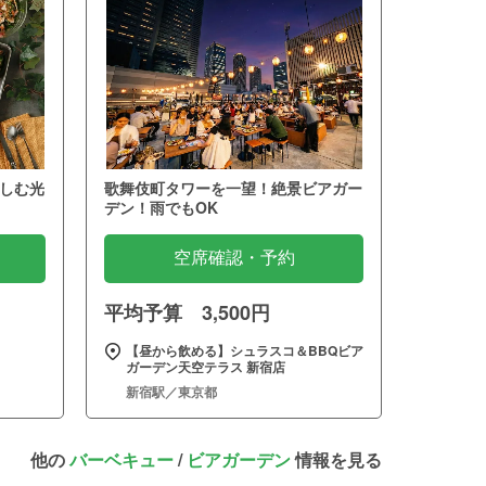
しむ光
歌舞伎町タワーを一望！絶景ビアガー
デン！雨でもOK
空席確認・予約
平均予算 3,500円
【昼から飲める】シュラスコ＆BBQビア
ガーデン天空テラス 新宿店
新宿駅／東京都
他の
バーベキュー
/
ビアガーデン
情報を見る