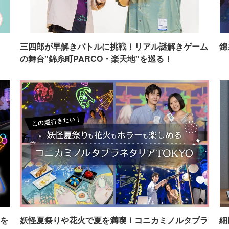
イ
三四郎が早解きバトルに挑戦！リアル謎解きゲーム
錦
の舞台"錦糸町PARCO・楽天地"を巡る！
を
妖怪夏祭りや花火で夏を満喫！コニカミノルタプラ
細