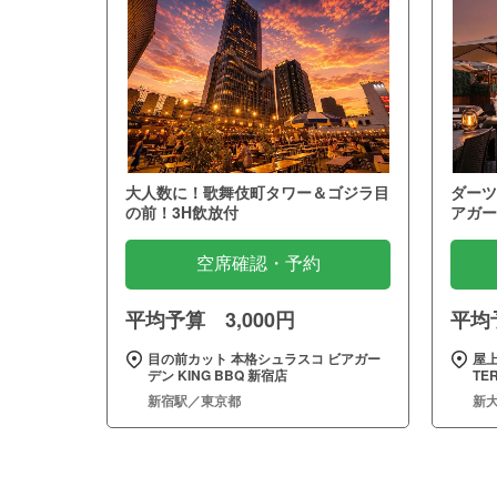
大人数に！歌舞伎町タワー＆ゴジラ目
ダーツ
の前！3H飲放付
アガー
空席確認・予約
平均予算 3,000円
平均予
目の前カット 本格シュラスコ ビアガー
屋
デン KING BBQ 新宿店
TE
新宿駅／東京都
新