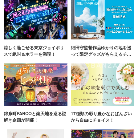
涼しく過ごせる東京ジョイポリ
細田守監督作品ゆかりの地を巡
スで絶叫＆ホラーを満喫！
って限定グッズがもらえるチャ
ンス！
錦糸町PARCOと楽天地を巡る謎
17種類の彩り豊かなおばんざい
解き企画が開催！
から自由にチョイス！