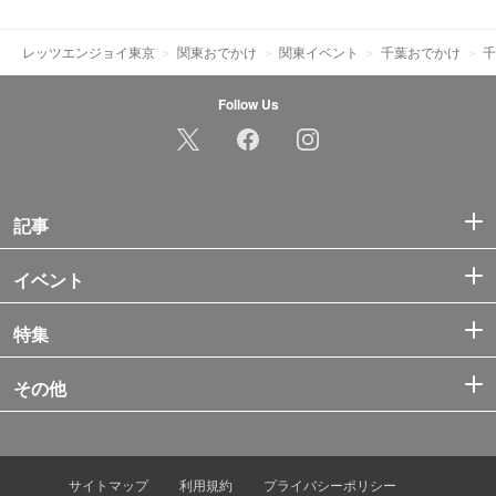
レッツエンジョイ東京
関東おでかけ
関東イベント
千葉おでかけ
千
Follow Us
記事
イベント
特集
その他
サイトマップ
利用規約
プライバシーポリシー