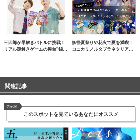
三四郎が早解きバトルに挑戦！
妖怪夏祭りや花火で夏を満喫！
リアル謎解きゲームの舞台"錦糸
コニカミノルタプラネタリア
町PARCO・楽天地"を巡る！
TOKYO
関連記事
Check!
このスポットを見ている
あなたにオススメ