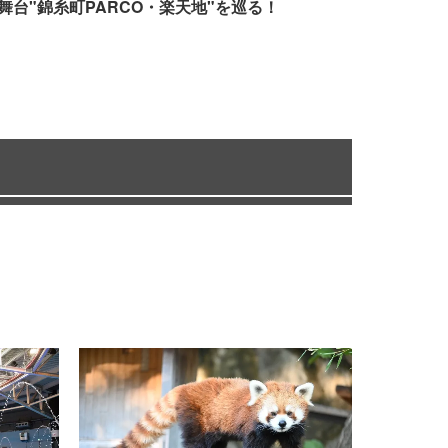
舞台"錦糸町PARCO・楽天地"を巡る！