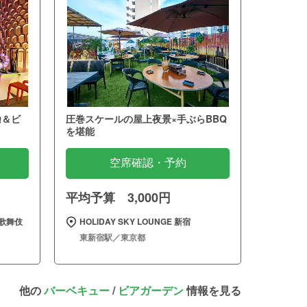
Q＆ビ
圧巻スケールの屋上夜景×手ぶらBBQ
を堪能
空席確認・予約
平均予算 3,000円
歌舞伎
HOLIDAY SKY LOUNGE 新宿
東新宿駅／東京都
他の
バーベキュー
/
ビアガーデン
情報を見る