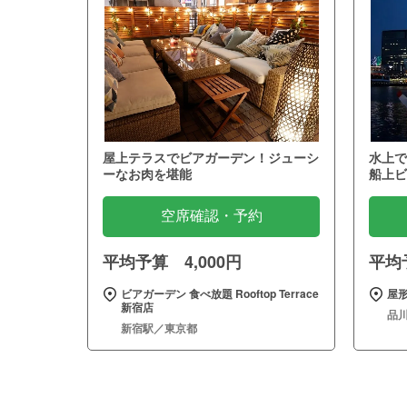
屋上テラスでビアガーデン！ジューシ
水上で
ーなお肉を堪能
船上ビ
空席確認・予約
平均予算 4,000円
平均予
ビアガーデン 食べ放題 Rooftop Terrace
屋形
新宿店
品
新宿駅／東京都