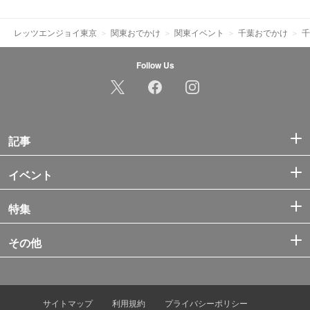
レッツエンジョイ東京
関東おでかけ
関東イベント
千葉おでかけ
千
Follow Us
記事
イベント
特集
その他
サイトマップ
利用規約
プライバシーポリシー