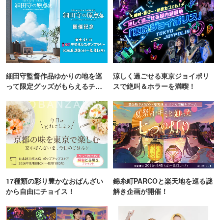
細田守監督作品ゆかりの地を巡
涼しく過ごせる東京ジョイポリ
って限定グッズがもらえるチャ
スで絶叫＆ホラーを満喫！
ンス！
17種類の彩り豊かなおばんざい
錦糸町PARCOと楽天地を巡る謎
から自由にチョイス！
解き企画が開催！