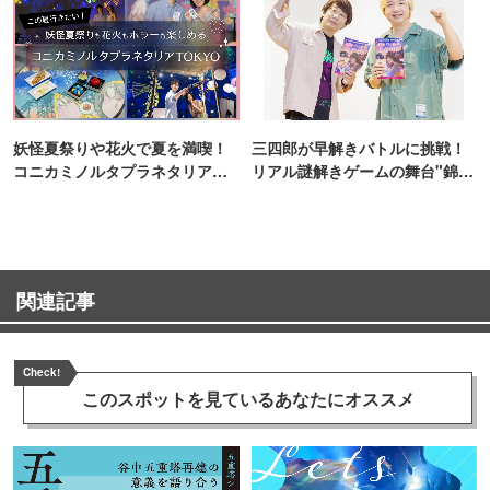
妖怪夏祭りや花火で夏を満喫！
三四郎が早解きバトルに挑戦！
コニカミノルタプラネタリア
リアル謎解きゲームの舞台"錦糸
TOKYO
町PARCO・楽天地"を巡る！
関連記事
Check!
このスポットを見ている
あなたにオススメ