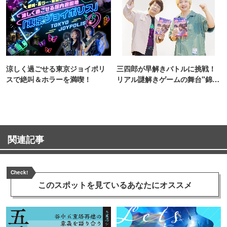
涼しく過ごせる東京ジョイポリ
三四郎が早解きバトルに挑戦！
スで絶叫＆ホラーを満喫！
リアル謎解きゲームの舞台"錦糸
町PARCO・楽天地"を巡る！
関連記事
Check!
このスポットを見ている
あなたにオススメ