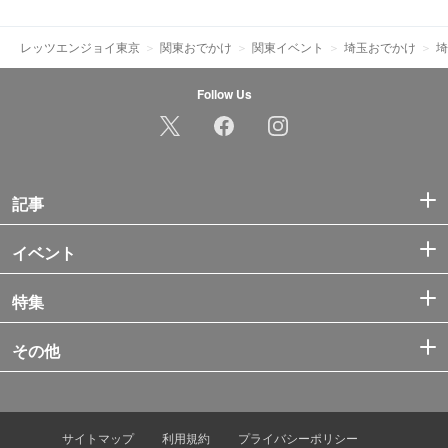
レッツエンジョイ東京
関東おでかけ
関東イベント
埼玉おでかけ
埼
Follow Us
記事
イベント
特集
その他
サイトマップ
利用規約
プライバシーポリシー