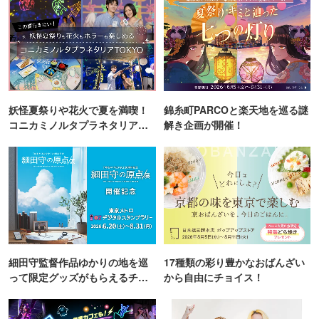
妖怪夏祭りや花火で夏を満喫！
錦糸町PARCOと楽天地を巡る謎
コニカミノルタプラネタリア
解き企画が開催！
TOKYO
細田守監督作品ゆかりの地を巡
17種類の彩り豊かなおばんざい
って限定グッズがもらえるチャ
から自由にチョイス！
ンス！