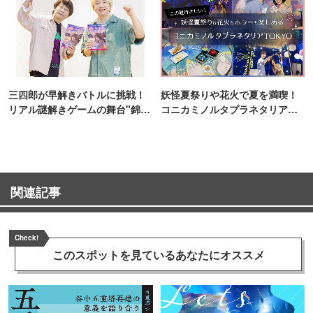
三四郎が早解きバトルに挑戦！
妖怪夏祭りや花火で夏を満喫！
リアル謎解きゲームの舞台"錦糸
コニカミノルタプラネタリア
町PARCO・楽天地"を巡る！
TOKYO
関連記事
Check!
このスポットを見ている
あなたにオススメ