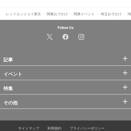
レッツエンジョイ東京
関東おでかけ
関東イベント
埼玉おでかけ
埼
Follow Us
記事
イベント
特集
その他
サイトマップ
利用規約
プライバシーポリシー