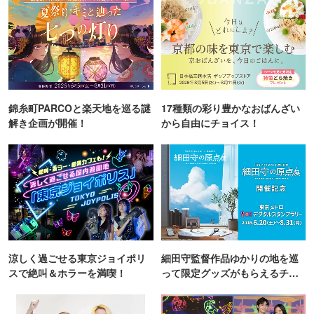
錦糸町PARCOと楽天地を巡る謎
17種類の彩り豊かなおばんざい
解き企画が開催！
から自由にチョイス！
涼しく過ごせる東京ジョイポリ
細田守監督作品ゆかりの地を巡
スで絶叫＆ホラーを満喫！
って限定グッズがもらえるチャ
ンス！