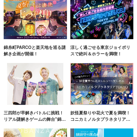
錦糸町PARCOと楽天地を巡る謎
涼しく過ごせる東京ジョイポリ
解き企画が開催！
スで絶叫＆ホラーを満喫！
三四郎が早解きバトルに挑戦！
妖怪夏祭りや花火で夏を満喫！
リアル謎解きゲームの舞台"錦糸
コニカミノルタプラネタリア
町PARCO・楽天地"を巡る！
TOKYO