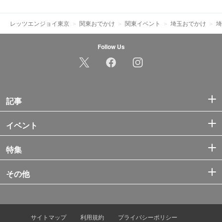
レッツエンジョイ東京
関東おでかけ
関東イベント
埼玉おでかけ
埼
Follow Us
記事
イベント
特集
その他
サイトマップ
利用規約
プライバシーポリシー