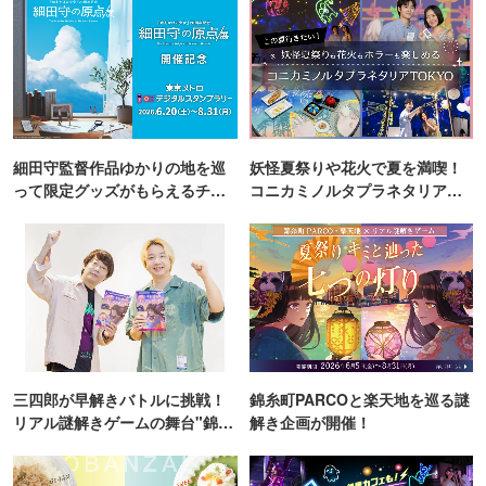
細田守監督作品ゆかりの地を巡
妖怪夏祭りや花火で夏を満喫！
って限定グッズがもらえるチャ
コニカミノルタプラネタリア
ンス！
TOKYO
三四郎が早解きバトルに挑戦！
錦糸町PARCOと楽天地を巡る謎
リアル謎解きゲームの舞台"錦糸
解き企画が開催！
町PARCO・楽天地"を巡る！