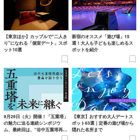
【東京ほか】カップルで“二人き
新宿のオススメ「遊び場」15
り”になれる「個室デート」スポ
選！大人も子どもも楽しめるス
ット10選
ポットを紹介
9月29日（火）開催！「五重塔」
【東京】おすすめ大人デートス
の魅力に迫る連続シンポジウ
ポット63選｜定番の遊び場から
ム、最終回は、“谷中五重塔再建
隠れた名所まで
の意義を語り合う”がテーマ