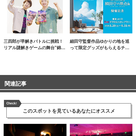
三四郎が早解きバトルに挑戦！
細田守監督作品ゆかりの地を巡
リアル謎解きゲームの舞台"錦糸
って限定グッズがもらえるチャ
町PARCO・楽天地"を巡る！
ンス！
関連記事
Check!
このスポットを見ている
あなたにオススメ