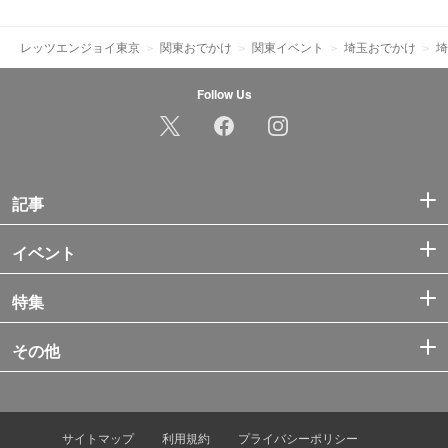
レッツエンジョイ東京
関東おでかけ
関東イベント
埼玉おでかけ
埼
Follow Us
記事
イベント
特集
その他
サイトマップ
利用規約
プライバシーポリシー