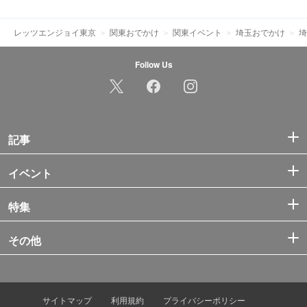
レッツエンジョイ東京
関東おでかけ
関東イベント
埼玉おでかけ
埼
Follow Us
記事
イベント
特集
その他
サイトマップ
利用規約
プライバシーポリシー