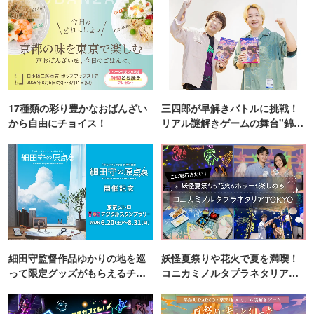
17種類の彩り豊かなおばんざい
三四郎が早解きバトルに挑戦！
から自由にチョイス！
リアル謎解きゲームの舞台"錦糸
町PARCO・楽天地"を巡る！
細田守監督作品ゆかりの地を巡
妖怪夏祭りや花火で夏を満喫！
って限定グッズがもらえるチャ
コニカミノルタプラネタリア
ンス！
TOKYO