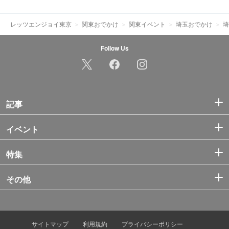
レッツエンジョイ東京
関東おでかけ
関東イベント
埼玉おでかけ
埼
Follow Us
記事
イベント
特集
その他
サイトマップ
利用規約
プライバシーポリシー