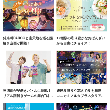
錦糸町PARCOと楽天地を巡る謎
17種類の彩り豊かなおばんざい
解き企画が開催！
から自由にチョイス！
三四郎が早解きバトルに挑戦！
妖怪夏祭りや花火で夏を満喫！
リアル謎解きゲームの舞台"錦糸
コニカミノルタプラネタリア
町PARCO・楽天地"を巡る！
TOKYO