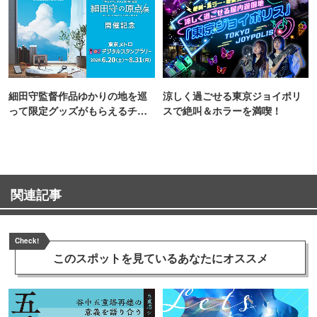
細田守監督作品ゆかりの地を巡
涼しく過ごせる東京ジョイポリ
って限定グッズがもらえるチャ
スで絶叫＆ホラーを満喫！
ンス！
関連記事
Check!
このスポットを見ている
あなたにオススメ