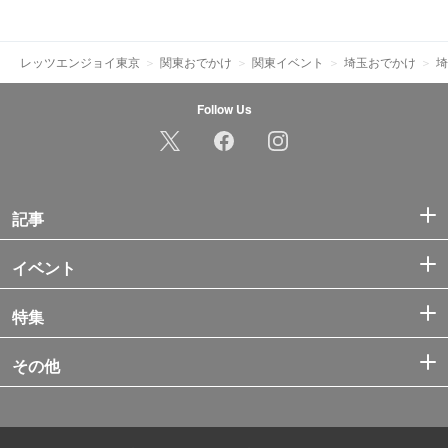
レッツエンジョイ東京
関東おでかけ
関東イベント
埼玉おでかけ
埼
Follow Us
記事
イベント
特集
その他