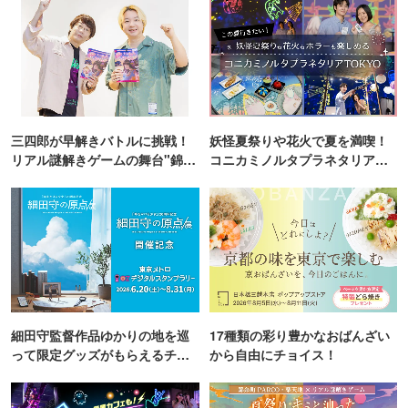
三四郎が早解きバトルに挑戦！
妖怪夏祭りや花火で夏を満喫！
リアル謎解きゲームの舞台"錦糸
コニカミノルタプラネタリア
町PARCO・楽天地"を巡る！
TOKYO
細田守監督作品ゆかりの地を巡
17種類の彩り豊かなおばんざい
って限定グッズがもらえるチャ
から自由にチョイス！
ンス！